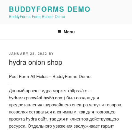
Skip
BUDDYFORMS DEMO
to
BuddyForms Form Builder Demo
content
Menu
POSTED
JANUARY 28, 2022
BY
ON
hydra onion shop
Post Form All Fields – BuddyForms Demo
–
Данный проект гидра маркет (https://xn--
hydrarzxpnew4af-hw5h.com) был создан для
предоставления широчайшего спектра услуг и товаров,
позволяя оставаться анонимным, как для торговцев
проекта hydra сайт, так для и клиентов действующего
ресурса. Отдельного уважения заслуживает гарант