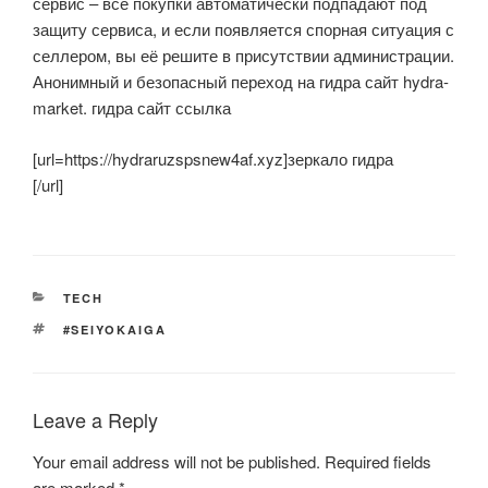
сервис – все покупки автоматически подпадают под
защиту сервиса, и если появляется спорная ситуация с
селлером, вы её решите в присутствии администрации.
Анонимный и безопасный переход на гидра сайт hydra-
market. гидра сайт ссылка
[url=https://hydraruzspsnew4af.xyz]зеркало гидра
[/url]
CATEGORIES
TECH
TAGS
#SEIYOKAIGA
Leave a Reply
Your email address will not be published.
Required fields
are marked
*