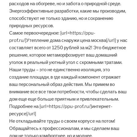
расходов на обогреве, но и забота о природной среде.
Энергоэффективные разработки, какие мы производим,
способствуют не только зданию, но и сохранению
природных ресурсов.
Самое первоочередное: [url=https://ppu-
prof.ru/]Утепление дома снаружи цена москва[/url] у нас
составляет всего от 1250 рублей за м2! Это бюджетное
решение, которое метаморфозирует ваш домашний
уголок в реальный уютный угол с скромными тратами.
Наши труды – это не единственно изоляция, это
создание площади, в где каждый компонент отражает
ваш персональный образ действия. Мы примем во
внимание все все твои потребности, чтобы сделать ваш
дом еще еще больше приятным и привлекательным.
Подробнее на [url=https://ppu-prof.ru/]интернет-
ресурсе[/url]
Не откладывайте труды о своем корпусе на потом!
Обращайтесь к профессионалам, и мы сделаем ваш
дом не только комфортнее, но и моднее.