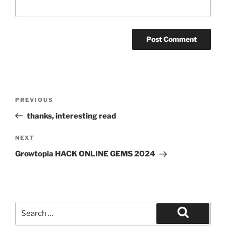
Post
Previous
PREVIOUS
navigation
Post
thanks, interesting read
Next
NEXT
Post
Growtopia HACK ONLINE GEMS 2024
Search
for:
Search