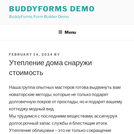
Skip
BUDDYFORMS DEMO
to
BuddyForms Form Builder Demo
content
Menu
POSTED
FEBRUARY 14, 2024
BY
ON
Утепление дома снаружи
стоимость
Наша группа опытных мастеров готова выдвинуть вам
новаторские методы, которые не только подарят
долговечную покров от прохлады, но и подарят вашему
коттеджу модный вид.
Мы трудимся с последними веществами, ассигнуруя
долгосрочный запас службы и блестящие итоги.
Утепление облицовки – это не только сокращение