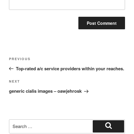
Post
Previous
PREVIOUS
navigation
Post
Top-rated a/c service providers within your reaches.
Next
NEXT
Post
generic cialis images – oawjehrosk
Search
for:
Search