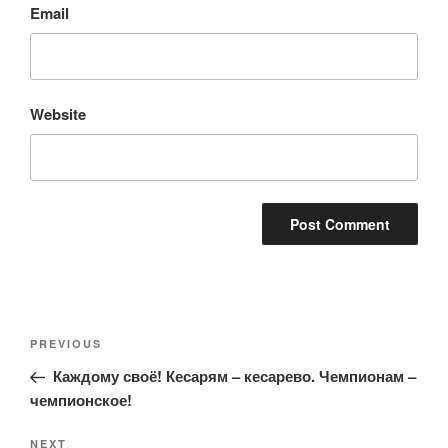
Email
Website
Post
Previous
PREVIOUS
navigation
Post
Каждому своё! Кесарям – кесарево. Чемпионам –
чемпионское!
Next
NEXT