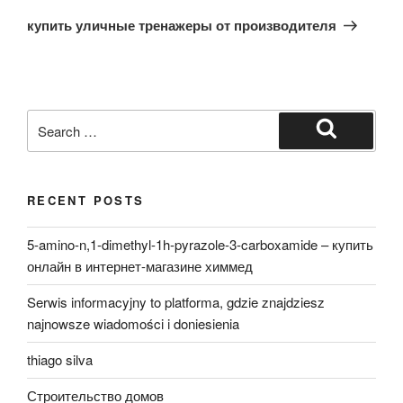
Post
купить уличные тренажеры от производителя
Search
for:
Search
RECENT POSTS
5-amino-n,1-dimethyl-1h-pyrazole-3-carboxamide – купить
онлайн в интернет-магазине химмед
Serwis informacyjny to platforma, gdzie znajdziesz
najnowsze wiadomości i doniesienia
thiago silva
Строительство домов