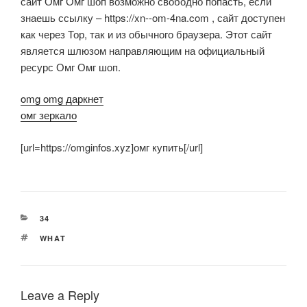
сайт Омг Омг шоп возможно свободно попасть, если
знаешь ссылку – https://xn--om-4na.com , сайт доступен
как через Тор, так и из обычного браузера. Этот сайт
является шлюзом направляющим на официальный
ресурс Омг Омг шоп.
omg omg даркнет
омг зеркало
[url=https://omginfos.xyz]омг купить[/url]
CATEGORIES
34
TAGS
WHAT
Leave a Reply