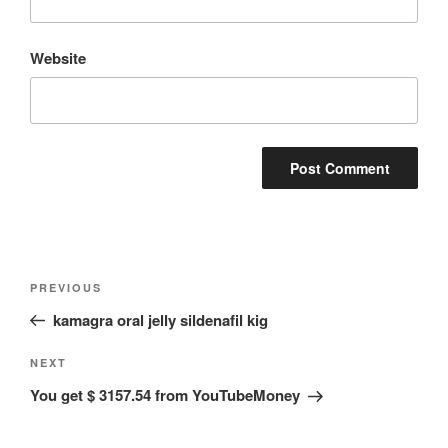
Website
Post
Previous
PREVIOUS
navigation
Post
kamagra oral jelly sildenafil kig
Next
NEXT
Post
You get $ 3157.54 from YouTubeMoney