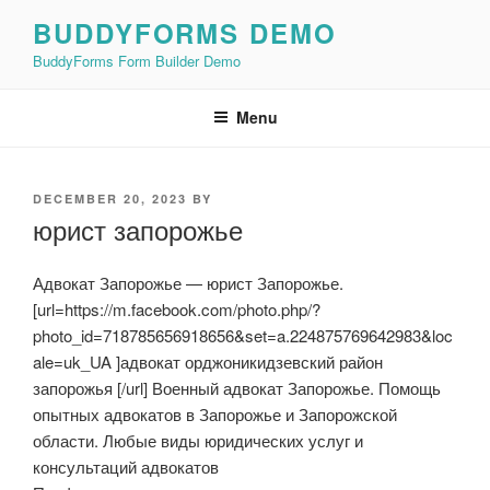
Skip
BUDDYFORMS DEMO
to
BuddyForms Form Builder Demo
content
Menu
POSTED
DECEMBER 20, 2023
BY
ON
юрист запорожье
Адвокат Запорожье — юрист Запорожье.
[url=https://m.facebook.com/photo.php/?
photo_id=718785656918656&set=a.224875769642983&loc
ale=uk_UA ]адвокат орджоникидзевский район
запорожья [/url] Военный адвокат Запорожье. Помощь
опытных адвокатов в Запорожье и Запорожской
области. Любые виды юридических услуг и
консультаций адвокатов