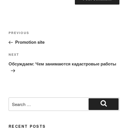
Post
Previous
PREVIOUS
navigation
Post
Promotion site
Next
NEXT
Post
Обсуждаем: Чем занимаются кадастровые работы
Search
for:
Search
RECENT POSTS