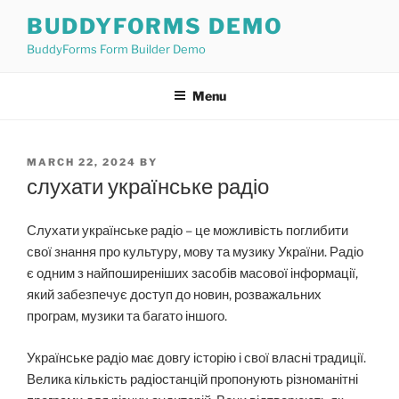
Skip
BUDDYFORMS DEMO
to
BuddyForms Form Builder Demo
content
Menu
POSTED
MARCH 22, 2024
BY
ON
слухати українське радіо
Слухати українське радіо – це можливість поглибити
свої знання про культуру, мову та музику України. Радіо
є одним з найпоширеніших засобів масової інформації,
який забезпечує доступ до новин, розважальних
програм, музики та багато іншого.
Українське радіо має довгу історію і свої власні традиції.
Велика кількість радіостанцій пропонують різноманітні