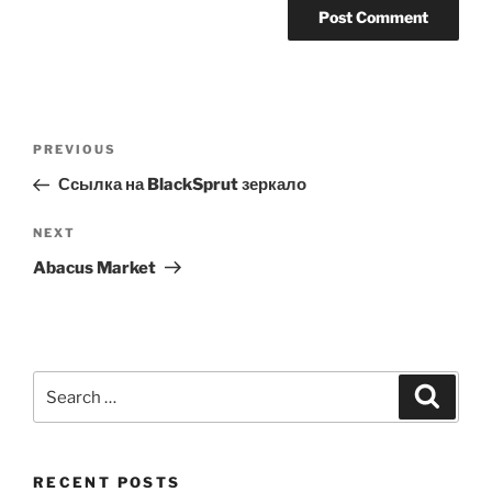
Post
Previous
PREVIOUS
navigation
Post
Ссылка на BlackSprut зеркало
Next
NEXT
Post
Abacus Market
Search
Search
for:
RECENT POSTS