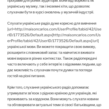
програми для різних аудиторій. Вони відтворюють як
українську музику, так і іноземні хіти, що дозволяє
слухачам бути в курсі оновлень у музичній індустрії.
Слухати українське радіо дуже корисно для вивчення
[url=http://maisoncarlos.com/UserProfile/tabid/42/Use
rID/1773526/Default.aspx]http://maisoncarlos.com/Us
erProfile/tabid/42/UserID/1773526/Default.aspx[/url]
української мови. Ви можете покращити свою вимову,
розширити словниковий запас та навчитися вживати
мовні вирази в різних контекстах. Також радіопередачі
часто включають у себе інтерв’ю з відомими людьми, що
дає можливість слухачам почути думки та погляди
гостей на різні питання.
Крім того, слухання українського радіо допомагає
утримувати зв’язок з рідною країною для українців, які
проживають за кордоном. Вони можуть слухати новини
та обговорювати актуальні теми зі своєї батьківщини, що