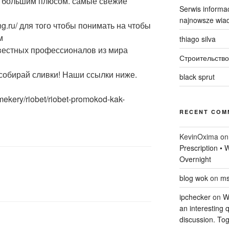
 с большим плюсом. самые свежие
Serwis informac
najnowsze wiad
ing.ru/ для того чтобы понимать на чтобы
м
thiago silva
вестных профессионалов из мира
Строительство
 собирай сливки! Наши ссылки ниже.
black sprut
kmekery/riobet/riobet-promokod-kak-
RECENT COM
KevinOxima
o
Prescription •
Overnight
blog wok
on
ms
ipchecker
on
Wi
an interesting q
discussion. Tog