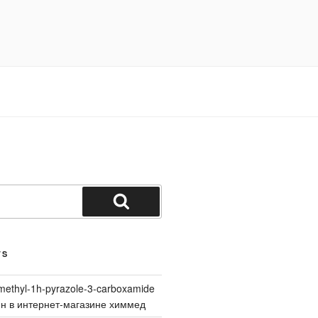
Search
TS
methyl-1h-pyrazole-3-carboxamide
йн в интернет-магазине химмед