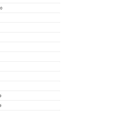
20
9
9