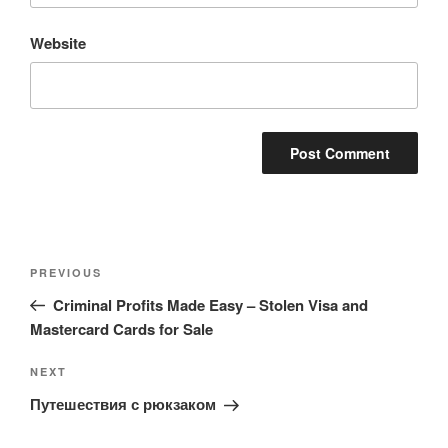
Website
Post
Previous
PREVIOUS
navigation
Post
Criminal Profits Made Easy – Stolen Visa and
Mastercard Cards for Sale
Next
NEXT
Post
Путешествия с рюкзаком