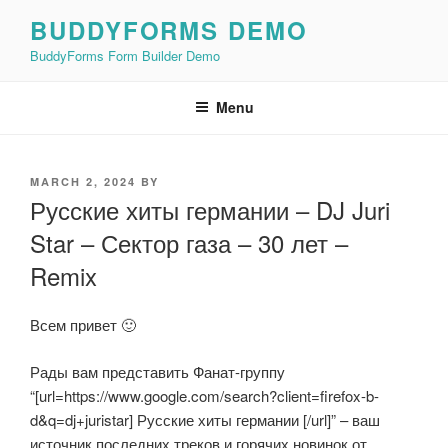
Skip
BUDDYFORMS DEMO
to
BuddyForms Form Builder Demo
content
Menu
POSTED
MARCH 2, 2024
BY
ON
Русские хиты германии – DJ Juri
Star – Сектор газа – 30 лет –
Remix
Всем привет 🙂
Рады вам представить Фанат-группу
“[url=https://www.google.com/search?client=firefox-b-
d&q=dj+juristar] Русские хиты германии [/url]” – ваш
источник последних треков и горячих новинок от