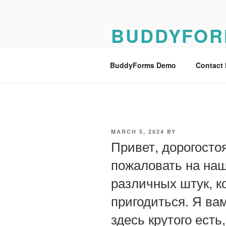
Skip
to
BUDDYFOR
content
BuddyForms Form Builder Dem
BuddyForms Demo
Contact
POSTED
MARCH 5, 2024
BY
ON
Привет, дорогосто
пожаловать на наш 
различных штук, к
пригодиться. Я вам
здесь крутого есть