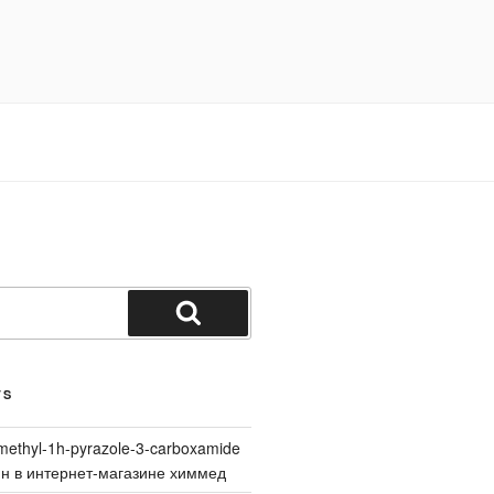
Search
TS
methyl-1h-pyrazole-3-carboxamide
йн в интернет-магазине химмед