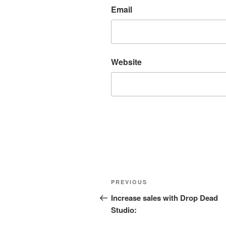
Email
Website
Post
Previous
PREVIOUS
navigation
Post
Increase sales with Drop Dead
Studio: