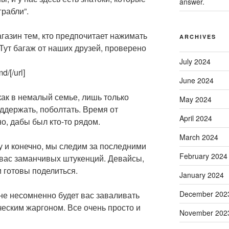
answer.
грабли”.
газин тем, кто предпочитает нажимать
ARCHIVES
 Тут багаж от наших друзей, проверено
July 2024
d/[/url]
June 2024
ак в немалый семье, лишь только
May 2024
ддержать, поболтать. Время от
April 2024
о, дабы был кто-то рядом.
March 2024
у и конечно, мы следим за последними
February 2024
вас заманчивых штукенций. Девайсы,
 готовы поделиться.
January 2024
December 202
 не несомненно будет вас заваливать
еским жаргоном. Все очень просто и
November 202