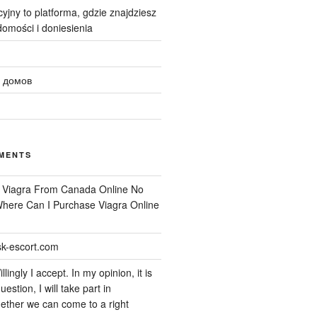
yjny to platforma, gdzie znajdziesz
omości i doniesienia
 домов
MENTS
n
Viagra From Canada Online No
 Where Can I Purchase Viagra Online
k-escort.com
llingly I accept. In my opinion, it is
uestion, I will take part in
ether we can come to a right