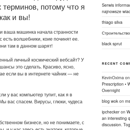
х терминов, потому что я
Serwis informac
najnowsze wiad
как и вы!
thiago silva
и ваша машинка начала странности
Строительство
ас есть волшебники, коие починят ее.
black sprut
они там в данном шарят!
енный личный космический вебсайт? У
RECENT COM
 шансы это сделать. Красиво, ясно,
чае если вы в интернете чайник — не
KevinOxima
o
Prescription •
Overnight
и у вас компьютер тупит, как я в
Мы вас спасем. Вирусы, глюки, чудеса
blog wok
on
ms
ipchecker
on
Wi
an interesting q
бственном бизнесе, но не понимаете, с
discussion. Tog
, и у нас здесь есть знатоки, которые