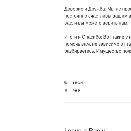
Доверие и Дружба: Мы не прос
постоянно счастливы вашим в
вас, и вы можете верить нам.
Итоги и Спасибо: Вот такие у
помочь вам, не зависимо от та
разбираетесь. Имущество пож
CATEGORIES
TECH
TAGS
PHP
Leave a Reply