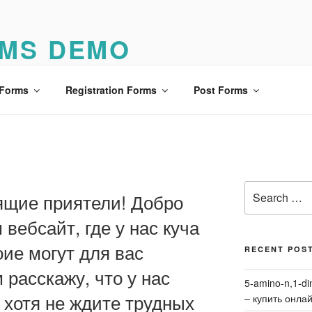
MS DEMO
o
 Forms
Registration Forms
Post Forms
Search
ящие приятели! Добро
for:
вебсайт, где у нас куча
оие могут для вас
RECENT POS
 расскажу, что у нас
5-amino-n,1-di
, хотя не ждите трудных
– купить онла