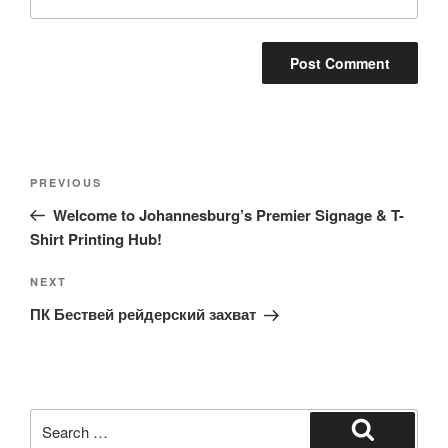
Post
Previous
PREVIOUS
navigation
Post
Welcome to Johannesburg’s Premier Signage & T-
Shirt Printing Hub!
Next
NEXT
Post
ПК Бествей рейдерский захват
Search
for: