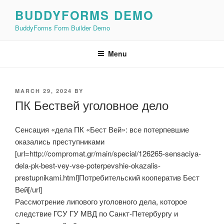
Skip
BUDDYFORMS DEMO
to
BuddyForms Form Builder Demo
content
Menu
POSTED
MARCH 29, 2024
BY
ON
ПК Бествей уголовное дело
Сенсация «дела ПК «Бест Вей»: все потерпевшие
оказались преступниками
[url=http://compromat.gr/main/special/126265-sensaciya-
dela-pk-best-vey-vse-poterpevshie-okazalis-
prestupnikami.html]Потребительский кооператив Бест
Вей[/url]
Рассмотрение липового уголовного дела, которое
следствие ГСУ ГУ МВД по Санкт-Петербургу и