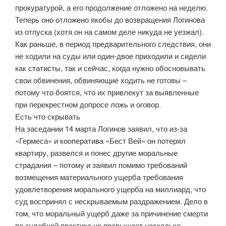
прокуратурой, а его продолжение отложено на неделю.
Теперь оно отложено якобы до возвращения Логинова
из отпуска (хотя он на самом деле никуда не уезжал).
Как раньше, в период предварительного следствия, они
не ходили на суды или один-двое приходили и сидели
как статисты, так и сейчас, когда нужно обосновывать
свои обвинения, обвиняющие ходить не готовы –
потому что боятся, что их привлекут за выявленные
при перекрестном допросе ложь и оговор.
Есть что скрывать
На заседании 14 марта Логинов заявил, что из-за
«Гермеса» и кооператива «Бест Вей» он потерял
квартиру, развелся и понес другие моральные
страдания – потому и заявил помимо требований
возмещения материального ущерба требования
удовлетворения морального ущерба на миллиард, что
суд воспринял с нескрываемым раздражением. Дело в
том, что моральный ущерб даже за причинение смерти
по судебной практике не превышает несколько