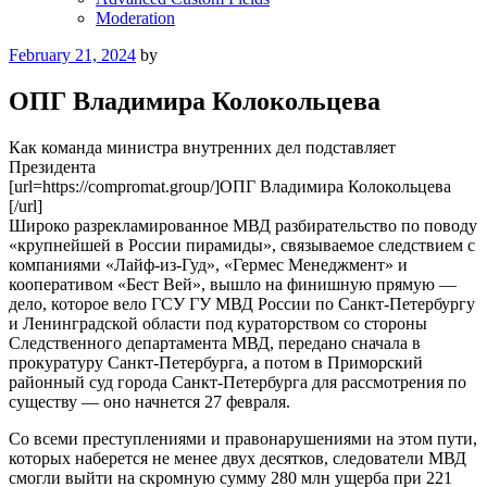
Moderation
Posted
February 21, 2024
by
on
ОПГ Владимира Колокольцева
Как команда министра внутренних дел подставляет
Президента
[url=https://compromat.group/]ОПГ Владимира Колокольцева
[/url]
Широко разрекламированное МВД разбирательство по поводу
«крупнейшей в России пирамиды», связываемое следствием с
компаниями «Лайф-из-Гуд», «Гермес Менеджмент» и
кооперативом «Бест Вей», вышло на финишную прямую —
дело, которое вело ГСУ ГУ МВД России по Санкт-Петербургу
и Ленинградской области под кураторством со стороны
Следственного департамента МВД, передано сначала в
прокуратуру Санкт-Петербурга, а потом в Приморский
районный суд города Санкт-Петербурга для рассмотрения по
существу — оно начнется 27 февраля.
Со всеми преступлениями и правонарушениями на этом пути,
которых наберется не менее двух десятков, следователи МВД
смогли выйти на скромную сумму 280 млн ущерба при 221