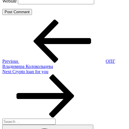
Website
Post
Previous
Post
navigation
Previous
ОПГ
Владимира Колокольцева
Next
Next
Сrypto loan for you
Post
Search
for:
Search