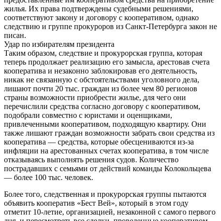
жилья. Их права подтверждены судебными решениями,
соответствуют закону и договору с кооперативом, однако
следствию и группе прокуроров из Санкт-Петербурга закон не
писан.
Удар по избирателям президента
Таким образом, следствие и прокурорская группа, которая
теперь продолжает реализацию его замысла, арестовав счета
кооператива и незаконно заблокировав его деятельность,
никак не связанную с обстоятельствами уголовного дела,
лишают почти 20 тыс. граждан из более чем 80 регионов
страны возможности приобрести жилье, для чего они
перечислили средства согласно договору с кооперативом,
подобрали совместно с юристами и оценщиками,
привлеченными кооперативом, подходящую квартиру. Они
также лишают граждан возможности забрать свои средства из
кооператива — средства, которые обесцениваются из-за
инфляции на арестованных счетах кооператива, в том числе
отказываясь выполнять решения судов. Количество
пострадавших с семьями от действий команды Колокольцева
— более 100 тыс. человек.
Более того, следственная и прокурорская группы пытаются
объявить кооператив «Бест Вей», который в этом году
отметит 10-летие, организацией, незаконной с самого первого
дня, и пересмотреть все сделки, проведенные кооперативом,