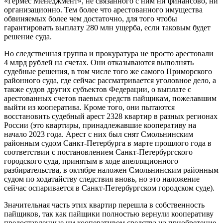
«Гермес Менеджмент», не связанного с ним ни финансово, ни
организационно. Тем более что арестованного имущества
обвиняемых более чем достаточно, для того чтобы
гарантировать выплату 280 млн ущерба, если таковым будет
решение суда.
Но следственная группа и прокуратура не просто арестовали
4 млрд рублей на счетах. Они отказываются выполнять
судебные решения, в том числе того же самого Приморского
районного суда, где сейчас рассматривается уголовное дело, а
также судов других субъектов Федерации, о выплате с
арестованных счетов паевых средств пайщикам, пожелавшим
выйти из кооператива. Кроме того, они пытаются
восстановить судебный арест 2328 квартир в разных регионах
России (это квартиры, принадлежавшие кооперативу на
начало 2023 года. Арест с них был снят Смольнинским
районным судом Санкт-Петербурга в марте прошлого года в
соответствии с постановлением Санкт-Петербургского
городского суда, принятым в ходе апелляционного
разбирательства, в октябре наложен Смольнинским районным
судом по ходатайству следствия вновь, но это наложение
сейчас оспаривается в Санкт-Петербургском городском суде).
Значительная часть этих квартир перешла в собственность
пайщиков, так как пайщики полностью вернули кооперативу
предоставленные им кооперативом средства на приобретение