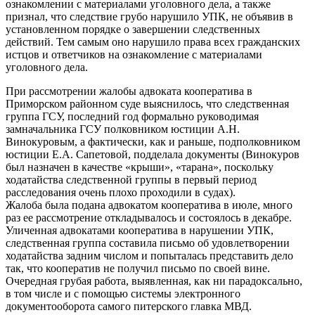
ознакомлении с материалами уголовного дела, а также
признал, что следствие грубо нарушило УПК, не объявив в
установленном порядке о завершении следственных
действий. Тем самым оно нарушило права всех гражданских
истцов и ответчиков на ознакомление с материалами
уголовного дела.
При рассмотрении жалобы адвоката кооператива в
Приморском районном суде выяснилось, что следственная
группа ГСУ, последний год формально руководимая
замначальника ГСУ полковником юстиции А.Н.
Винокуровым, а фактически, как и раньше, подполковником
юстиции Е.А. Сапетовой, подделала документы (Винокуров
был назначен в качестве «крыши», «тарана», поскольку
ходатайства следственной группы в первый период
расследования очень плохо проходили в судах).
Жалоба была подана адвокатом кооператива в июле, много
раз ее рассмотрение откладывалось и состоялось в декабре.
Уличенная адвокатами кооператива в нарушении УПК,
следственная группа составила письмо об удовлетворении
ходатайства задним числом и попыталась представить дело
так, что кооператив не получил письмо по своей вине.
Очередная грубая работа, выявленная, как ни парадоксально,
в том числе и с помощью системы электронного
документооборота самого питерского главка МВД.