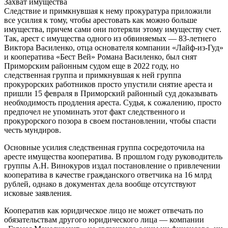
Захват имущества
Следствие и примкнувшая к нему прокуратура приложили
все усилия к тому, чтобы арестовать как можно больше
имущества, причем сами они потеряли этому имуществу счет.
Так, арест с имущества одного из обвиняемых — 83-летнего
Виктора Василенко, отца основателя компании «Лайф-из-Гуд»
и кооператива «Бест Вей» Романа Василенко, был снят
Приморским районным судом еще в 2022 году, но
следственная группа и примкнувшая к ней группа
прокурорских работников просто упустили снятие ареста и
пришли 15 февраля в Приморский районный суд доказывать
необходимость продления ареста. Судья, к сожалению, просто
предпочел не упоминать этот факт следственного и
прокурорского позора в своем постановлении, чтобы спасти
честь мундиров.
Основные усилия следственная группа сосредоточила на
аресте имущества кооператива. В прошлом году руководитель
группы А.Н. Винокуров издал постановление о привлечении
кооператива в качестве гражданского ответчика на 16 млрд
рублей, однако в документах дела вообще отсутствуют
исковые заявления.
Кооператив как юридическое лицо не может отвечать по
обязательствам другого юридического лица — компании