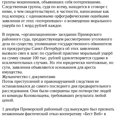
группы мошенников, объявивших себя потерпевшими.
Следственная группа, судя по всему, находится в сговоре с
ними, о чем свидетельствуют, в частности, написанные как
под копирку, с одинаковыми орфографическими ошибками
заявления от этих «потерпевших» о возмещении морального
ущерба по 1 млрд рублей каждое.
В первом, «организационном» заседании Приморского
районного суда, предшествующем рассмотрению уголовного
дела по существу, упоминание государственного обвинителя
из прокуратуры Санкт-Петербурга об этих заявлениях
вызвало смех в зале: по судебной практике моральный ущерб
на сумму свыше 100 тыс. рублей удовлетворяется судами в
исключительных случаях. Но эти юридически ничтожные, по
сути, заявления объявляются основанием для ареста
имущества.
Жульничество с документами
Поток преступлений и правонарушений следствия не
останавливался до самого последнего дня предварительного
расследования. Они были совершены при потворстве людей
из команды Колокольцева, требовавших результата любой
ценой.
1 декабря Приморский районный суд вынужден был признать
незаконным фактический отказ кооперативу «Бест Вей» в