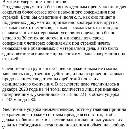
Взятие и удержание заложников
Подделка документов была вынужденным преступлением для
сокрытия более серьезного: незаконного содержания под
стражей. Если бы следствие 4 июля с. г., как оно пишет в
поддельных документах, пригласило кооператив и других
гражданских ответчиков, а также гражданских истцов для
ознакомления с материалами уголовного дела, оно бы не
успело за 30 суток до истечения предельного срока
содержания четверых обвиняемых под стражей начать
ознакомление обвиняемых с материалами дела, а это было
единственное основание продления им срока содержания под
стражей.
Следственная группа из-за спешки даже толком не смогла
завершить следственные действия, и она откровенно занялась
продолжением следственных действий после их
официального окончания. В результате дело увеличилось в
декабре 2023 года на 44 тома, количество лиц, признанных
потерпевшими, увеличилось со 118 до 221, а объем ущерба —
с 232 млн до 280.
Увеличение ущерба незначительное, поэтому главная причина
сохранения «стражи» состояла прежде всего в том, чтобы
держать обвиняемых в качестве заложников и вынуждать их
давать необходимые следствию показания в обмен на свободу.