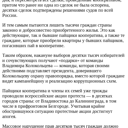
притом что ранее ни одна из сделок не была оспорена,
десятки сделок подтверждены решениями судов по всей
России.
И тем самым пытаются лишить тысячи граждан страны
законно и добросовестно приобретенного жилья. Это как
действующие, так и бывшие пайщики кооператива, а также те
граждане, которые приобрели квартиры у бывших пайщиков,
погасивших пай в кооперативе.
Таким образом, накануне выборов десятки тысяч избирателей
и сочувствующих получают «подарки» от команды
Владимира Колокольцева — команды, которая своими
действиями подставляет президента, доверившего
Колокольцеву охрану правопорядка, вместо которой граждане
видят кампанейщину и реализацию коррупционных схем.
Пайщики кооператива и члены их семей уже трижды
проводили всероссийские акции протеста — в десятках
городов страны: от Владивостока до Калининграда, в том
числе в прифронтовом Белгороде. Учитывая крайне
обострившуюся ситуацию протестные акции достигнут
апогея.
Массовое нарушение прав десятков тысяч граждан должно