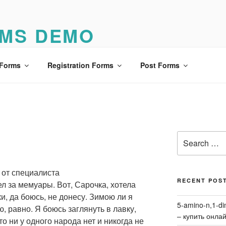
MS DEMO
o
 Forms
Registration Forms
Post Forms
Search
for:
и от специалиста
RECENT POS
ел за мемуары. Вот, Сарочка, хотела
ки, да боюсь, не донесу. Зимою ли я
5-amino-n,1-di
ю, равно. Я боюсь заглянуть в лавку,
– купить онла
то ни у одного народа нет и никогда не