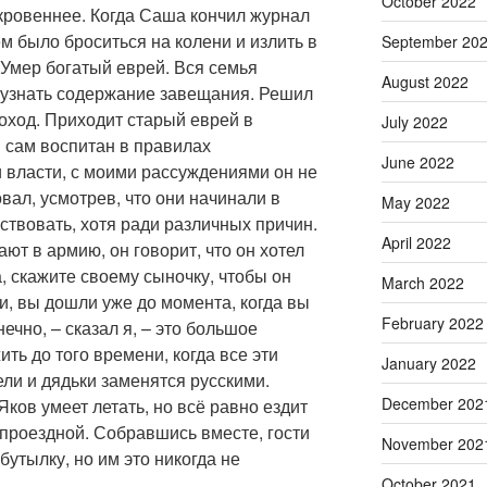
October 2022
кровеннее. Когда Саша кончил журнал
м было броситься на колени и излить в
September 20
 Умер богатый еврей. Вся семья
August 2022
ы узнать содержание завещания. Решил
оход. Приходит старый еврей в
July 2022
 сам воспитан в правилах
June 2022
 власти, с моими рассуждениями он не
вал, усмотрев, что они начинали в
May 2022
твовать, хотя ради различных причин.
April 2022
т в армию, он говорит, что он хотел
 скажите своему сыночку, чтобы он
March 2022
и, вы дошли уже до момента, когда вы
February 2022
ечно, – сказал я, – это большое
ть до того времени, когда все эти
January 2022
ли и дядьки заменятся русскими.
December 202
ков умеет летать, но всё равно ездит
о проездной. Собравшись вместе, гости
November 202
бутылку, но им это никогда не
October 2021