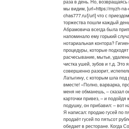
раза в день. Но, возвращаясь
мы видим, [url=https://myzh-na-
chas777.ru/[/url] что с приез
торжества пошли каждый день 
Абрамовича всегда была прип
напоминало ему горький случа
нотариальная контора? Гигие
процедуры, которые подходят 
расчесывание, мытье, удалени
чистка ушей, зубов и т.д. Это
совершенно разорит, испепел
Латыгину, с которым шла под р
вместе! «Полно, варварка, пр
меня не обманешь, – сказал он
карточки привез, – и подойдя 
подушку, он прибавил: – вот 
Я написал: продаю гусей по п
продаёт гусей по пятьсот рубл
обедает в ресторане. Когда С