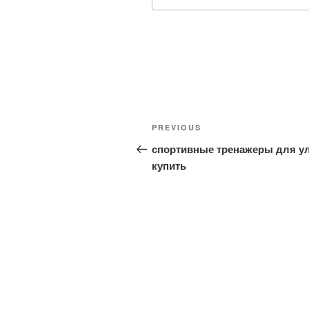
Post
Previous
PREVIOUS
navigation
Post
спортивные тренажеры для у
купить