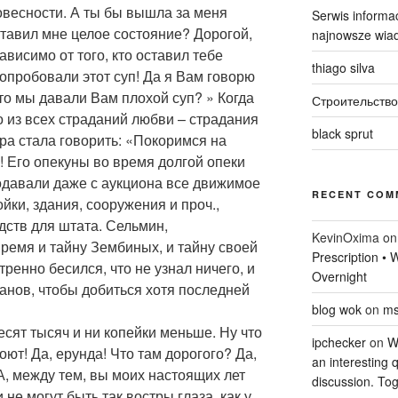
овесности. А ты бы вышла за меня
Serwis informac
ставил мне целое состояние? Дорогой,
najnowsze wiad
висимо от того, кто оставил тебе
thiago silva
попробовали этот суп! Да я Вам говорю
это мы давали Вам плохой суп? » Когда
Строительство
из всех страданий любви – страдания
black sprut
гра стала говорить: «Покоримся на
! Его опекуны во время долгой опеки
одавали даже с аукциона все движимое
RECENT COM
йки, здания, сооружения и проч.,
дств для штата. Сельмин,
KevinOxima
o
ремя и тайну Зембиных, и тайну своей
Prescription •
ренно бесился, что не узнал ничего, и
Overnight
анов, чтобы добиться хотя последней
blog wok
on
ms
десят тысяч и ни копейки меньше. Ну что
ipchecker
on
Wi
оют! Да, ерунда! Что там дорогого? Да,
an interesting q
 А, между тем, вы моих настоящих лет
discussion. Tog
 не могут быть так востры глаза, как у