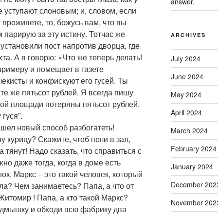
answer.
е уступают слоновым; и, словом, если
 проживете, то, божусь вам, что вы
м парирую за эту истину. Тотчас же
ARCHIVES
установили пост напротив дворца, где
а. А я говорю: «Что же теперь делать!
July 2024
примеру и помещает в газете
June 2024
чекисты и конфискуют его гусей. Ты
те же пятьсот рублей. Я всегда пишу
May 2024
ной площади потеряны пятьсот рублей.
April 2024
гуся”.
ашел новый способ разбогатеть!
March 2024
 курицу? Скажите, чтоб пели в зал,
February 2024
а тянут! Надо сказать, что справиться с
но даже тогда, когда в доме есть
January 2024
нок, Мaркс – это такой человек, который
December 202
ла? Чем занимаетесь? Папа, а что от
итомир ! Папа, а кто такой Маркс?
November 202
одмышку и обходи всю фабрику два