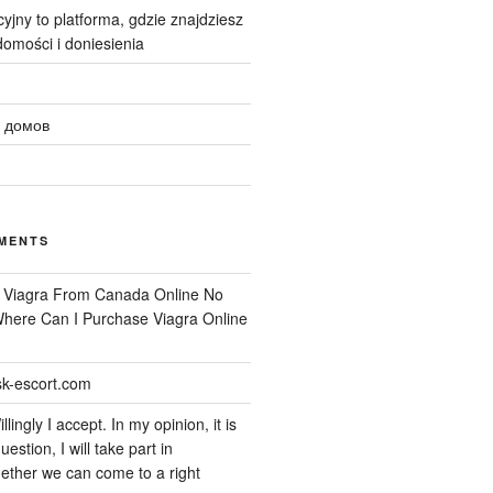
yjny to platforma, gdzie znajdziesz
omości i doniesienia
 домов
MENTS
n
Viagra From Canada Online No
 Where Can I Purchase Viagra Online
k-escort.com
llingly I accept. In my opinion, it is
uestion, I will take part in
ether we can come to a right