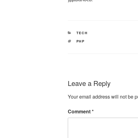
CATEGORIES
TECH
TAGS
PHP
Leave a Reply
Your email address will not be p
Comment
*