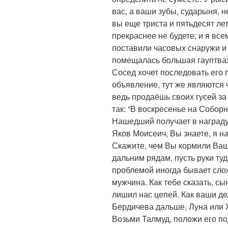
вас, а ваши зубы, сударыня, н
вы еще триста и пятьдесят лет
прекраснее не будете; и я все
поставили часовых снаружи и 
помещалась большая гауптвахт
Сосед хочет последовать его 
объявление, тут же являются 
ведь продаёшь своих гусей за 
так: “В воскресенье на Собор
Нашедший получает в награду 
Яков Моисеич, Вы знаете, я н
Скажите, чем Вы кормили Вашу
дальним рядам, пусть руки туд
проблемой иногда бывает слож
мужчина. Как тебе сказать, сы
лишил нас цепей. Как ваши де
Бердичева дальше, Луна или Ж
Возьми Талмуд, положи его п