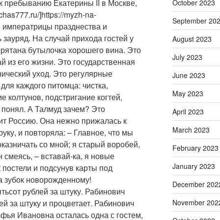
 к пребыванию Екатерины II в Москве,
October 2023
chas777.ru/]https://myzh-na-
September 20
дом императрицы празднества и
зауряд. На случай прихода гостей у
August 2023
рятана бутылочка хорошего вина. Это
July 2023
й из его жизни. Это государственная
нический уход. Это регулярные
June 2023
для каждого питомца: чистка,
May 2023
е колтунов, подстригание когтей,
 я понял. А Талмуд зачем? Это
April 2023
ит Россию. Она нежно прижалась к
March 2023
уку, и повторяла: – Главное, что мы
оказничать со мной; я старый воробей,
February 2023
 смеясь, – вставай-ка, я новые
January 2023
к постели и подсунув карты под
на зубок новорожденному!
December 202
ятьсот рублей за штуку. Рабинович
ей за штуку и процветает. Рабинович
November 202
офья Ивановна осталась одна с гостем,