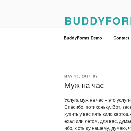
Skip
to
BUDDYFOR
content
BuddyForms Form Builder Dem
BuddyForms Demo
Contact
POSTED
MAY 18, 2024
BY
ON
Муж на час
Услуга муж на час – это услуг
Спасибо, потихоньку. Вот, зас
купить у вас пять кило картош
ехал или летом, для вас, дума
ибо, к стыду нашему, думаю, ч