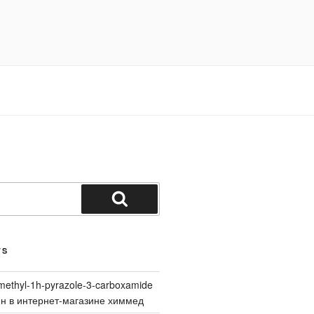
Search
TS
methyl-1h-pyrazole-3-carboxamide
йн в интернет-магазине химмед