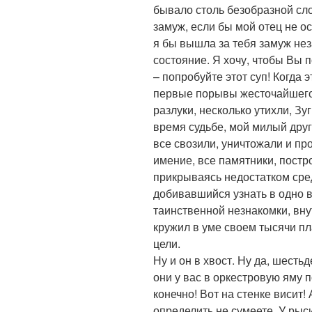
бывало столь безобразной сл
замуж, если бы мой отец не о
я бы вышла за тебя замуж неза
состояние. Я хочу, чтобы Вы 
– попробуйте этот суп! Когда 
первые порывы жесточайшего 
разлуки, несколько утихли, Зу
время судьбе, мой милый друг
все свозили, уничтожали и пр
имение, все памятники, постро
прикрываясь недостатком сре
добивавшийся узнать в одно в
таинственной незнакомки, внут
кружил в уме своем тысячи пл
цели.
Ну и он в хвост. Ну да, шесть
они у вас в оркестровую яму п
конечно! Вот на стенке висит!
определить не сумеете. У рыси