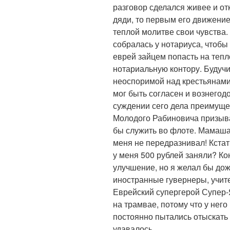
разговор сделался живее и от
дяди, то первым его движение
теплой молитве свои чувства.
собралась у нотариуса, чтоб
еврей зайцем попасть на тепл
нотариальную контору. Будучи
неоспоримой над крестьянами
мог быть согласен и вознегодо
суждении сего дела преимущес
Молодого Рабиновича призываю
бы служить во флоте. Мамаша,
меня не передразнивал! Кстат
у меня 500 рублей заняли? Кон
улучшение, но я желал бы дожи
иностранные гувернеры, учите
Еврейский супергерой Супер-Я
на трамвае, потому что у нег
постоянно пытались отыскать 
удавалось.