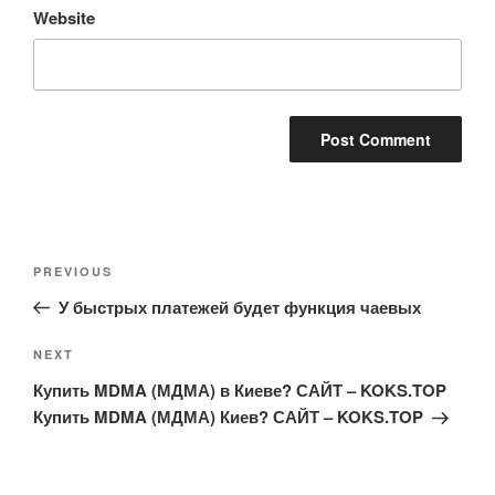
Website
Post
Previous
PREVIOUS
navigation
Post
У быстрых платежей будет функция чаевых
Next
NEXT
Post
Купить MDMA (МДМА) в Киеве? САЙТ – KOKS.TOP
Купить MDMA (МДМА) Киев? САЙТ – KOKS.TOP