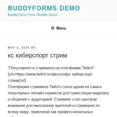
Skip
BUDDYFORMS DEMO
to
BuddyForms Form Builder Demo
content
Menu
POSTED
MAY 3, 2024
BY
ON
кс киберспорт стрим
“Популярность стриминга на платформе Twitch”
[url=https://www.twitch.tv/alexxora]кс киберспорт
стрим[/url]
Платформа стриминга Twitch стала одним из самых
популярных онлайн-сервисов для трансляции видеоигр
и общения с аудиторией. Стриминг стал центром
внимания для миллионов зрителей и стримеров по
всему миру, привлекая как профессиональных