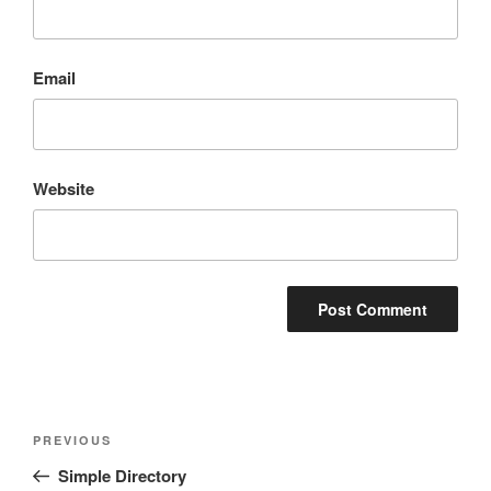
Email
Website
Post
Previous
PREVIOUS
navigation
Post
Simple Directory