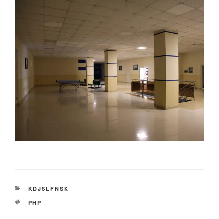
CATEGORIES
KDJSLFNSK
TAGS
PHP