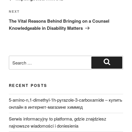
Next
NEXT
Post
The Vital Reasons Behind Bringing on a Counsel
Knowledgeable in Disability Matters
Search
for:
Search
RECENT POSTS
5-amino-n,1-dimethyl-1h-pyrazole-3-carboxamide – купить
онлайн в интернет-магазине химмед
Serwis informacyjny to platforma, gdzie znajdziesz
najnowsze wiadomości i doniesienia