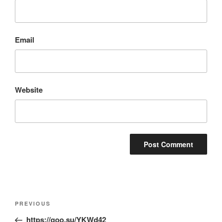
Email
Website
Post
Previous
PREVIOUS
navigation
Post
https://goo.su/YKWd42