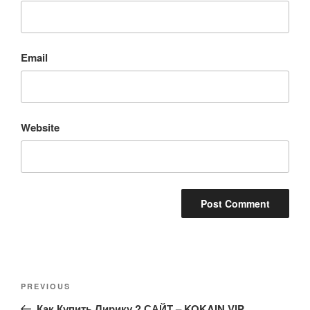
Email
Website
Post
Previous
PREVIOUS
navigation
Post
Как Купить Лирику ? САЙТ – KOKAIN.VIP