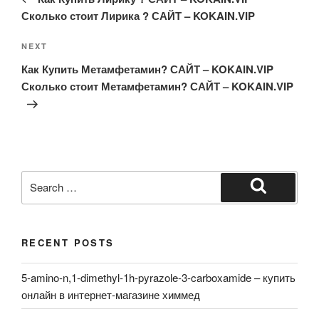
Сколько стоит Лирика ? САЙТ – KOKAIN.VIP
Next
NEXT
Post
Как Купить Метамфетамин? САЙТ – KOKAIN.VIP
Сколько стоит Метамфетамин? САЙТ – KOKAIN.VIP
Search
for:
Search
RECENT POSTS
5-amino-n,1-dimethyl-1h-pyrazole-3-carboxamide – купить
онлайн в интернет-магазине химмед