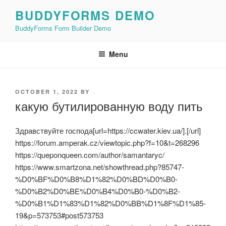
Skip
BUDDYFORMS DEMO
to
BuddyForms Form Builder Demo
content
Menu
POSTED
OCTOBER 1, 2022
BY
ON
какую бутилированную воду пить
Здравствуйте господа[url=https://ccwater.kiev.ua/].[/url]
https://forum.amperak.cz/viewtopic.php?f=10&t=268296
https://queponqueen.com/author/samantaryc/
https://www.smartzona.net/showthread.php?85747-
%D0%BF%D0%B8%D1%82%D0%BD%D0%B0-
%D0%B2%D0%BE%D0%B4%D0%B0-%D0%B2-
%D0%B1%D1%83%D1%82%D0%BB%D1%8F%D1%85-
19&p=573753#post573753