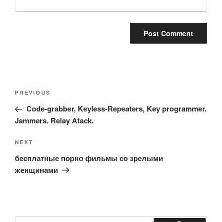
Post
Previous
PREVIOUS
navigation
Post
Code-grabber, Keyless-Repeaters, Key programmer.
Jammers. Relay Atack.
Next
NEXT
Post
бесплатные порно фильмы со зрелыми
женщинами