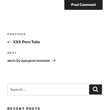
Post
Previous
PREVIOUS
navigation
Post
XXX Porn Tube
Next
NEXT
Post
авто бу аукцион япония
Search
Search
for:
RECENT POSTS