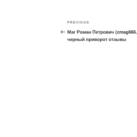
Post
Previous
PREVIOUS
navigation
Post
Маг Роман Петрович (cmag666.
черный приворот отзывы