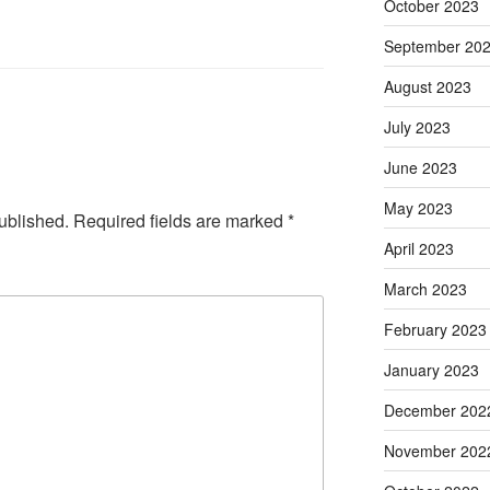
October 2023
September 20
August 2023
July 2023
June 2023
May 2023
ublished.
Required fields are marked
*
April 2023
March 2023
February 2023
January 2023
December 202
November 202