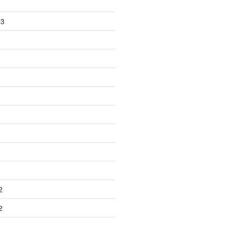
23
2
2