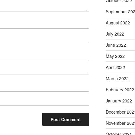
October 2022
September 20
August 2022
July 2022
June 2022
May 2022
April 2022
March 2022
February 2022
January 2022
December 202
November 202
October 2021