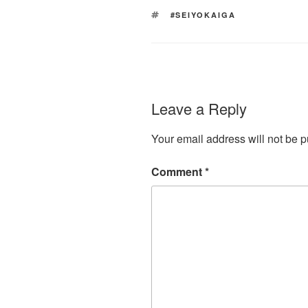
TAGS
#SEIYOKAIGA
Leave a Reply
Your email address will not be p
Comment
*