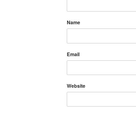
Name
Email
Website