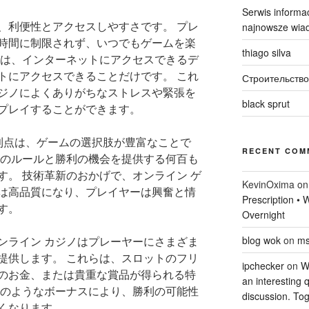
Serwis informac
、利便性とアクセスしやすさです。 プレ
najnowsze wiad
時間に制限されず、いつでもゲームを楽
thiago silva
のは、インターネットにアクセスできるデ
トにアクセスできることだけです。 これ
Строительство
ジノによくありがちなストレスや緊張を
black sprut
プレイすることができます。
利点は、ゲームの選択肢が豊富なことで
RECENT COM
自のルールと勝利の機会を提供する何百も
す。 技術革新のおかげで、オンライン ゲ
KevinOxima
o
は高品質になり、プレイヤーは興奮と情
Prescription •
す。
Overnight
ンライン カジノはプレーヤーにさまざま
blog wok
on
ms
提供します。 これらは、スロットのフリ
ipchecker
on
Wi
のお金、または貴重な賞品が得られる特
an interesting q
このようなボーナスにより、勝利の可能性
discussion. Tog
くなります。