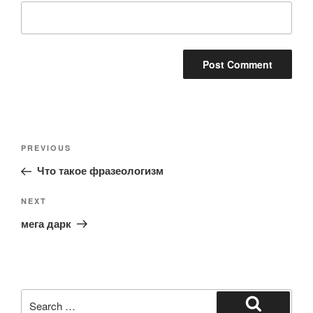
Post
Previous
PREVIOUS
navigation
Post
Что такое фразеологизм
Next
NEXT
Post
мега дарк
Search