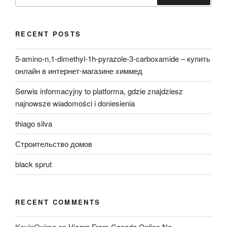
for:
Search
RECENT POSTS
5-amino-n,1-dimethyl-1h-pyrazole-3-carboxamide – купить
онлайн в интернет-магазине химмед
Serwis informacyjny to platforma, gdzie znajdziesz
najnowsze wiadomości i doniesienia
thiago silva
Строительство домов
black sprut
RECENT COMMENTS
KevinOxima
on
Viagra From Canada Online No