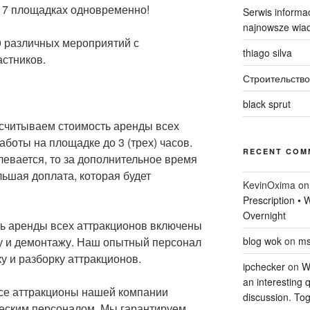
 7 площадках одновременно!
Serwis informac
najnowsze wiad
0 различных мероприятий с
thiago silva
астников.
Строительство
black sprut
считываем стоимость аренды всех
аботы на площадке до 3 (трех) часов.
RECENT COM
евается, то за дополнительное время
ьшая доплата, которая будет
KevinOxima
o
Prescription •
Overnight
ь аренды всех аттракционов включены
у и демонтажу. Наш опытный персонал
blog wok
on
ms
у и разборку аттракционов.
ipchecker
on
Wi
an interesting q
се аттракционы нашей компании
discussion. Tog
еским персоналом. Мы гарантируем,