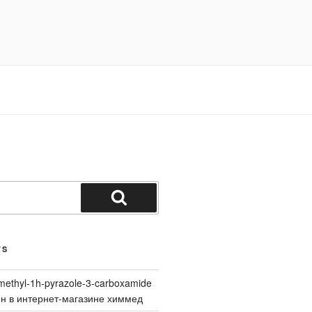
Search
TS
methyl-1h-pyrazole-3-carboxamide
йн в интернет-магазине химмед