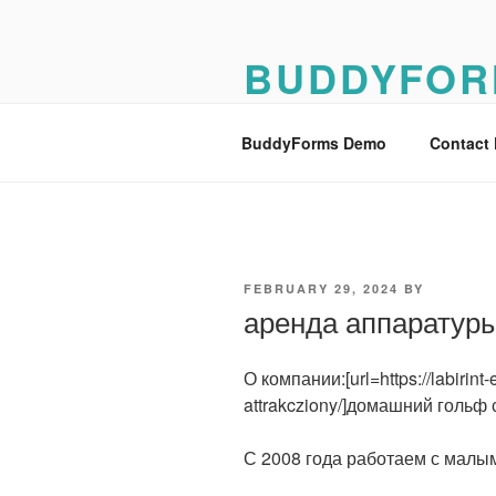
Skip
to
BUDDYFOR
content
BuddyForms Form Builder Dem
BuddyForms Demo
Contact
POSTED
FEBRUARY 29, 2024
BY
ON
аренда аппаратур
О компании:[url=https://labirint-
attrakcziony/]домашний гольф с
С 2008 года работаем с малы