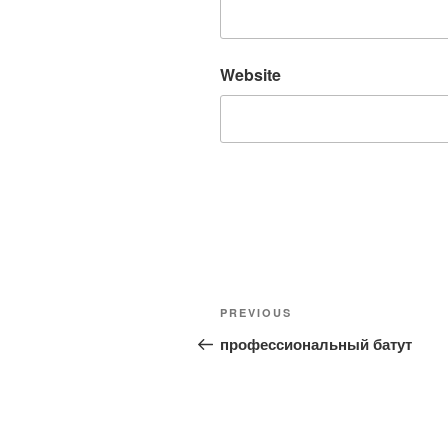
Website
Post
Previous
PREVIOUS
navigation
Post
профессиональный батут