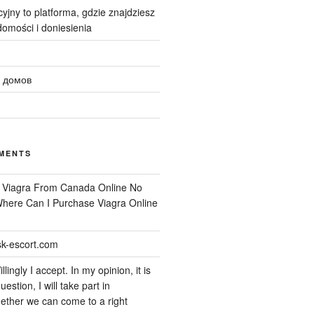
yjny to platforma, gdzie znajdziesz
omości i doniesienia
 домов
MENTS
n
Viagra From Canada Online No
 Where Can I Purchase Viagra Online
k-escort.com
llingly I accept. In my opinion, it is
uestion, I will take part in
ether we can come to a right