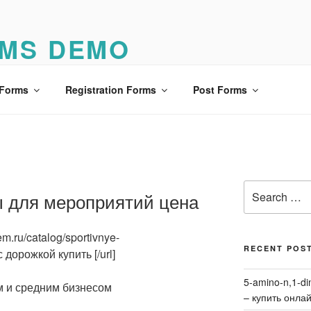
MS DEMO
o
 Forms
Registration Forms
Post Forms
Search
ы для мероприятий цена
for:
em.ru/catalog/sportivnye-
RECENT POS
 дорожкой купить [/url]
5-amino-n,1-di
м и средним бизнесом
– купить онла