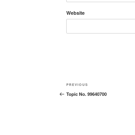
Website
Post
Previous
PREVIOUS
navigation
Post
Topic No. 99640700