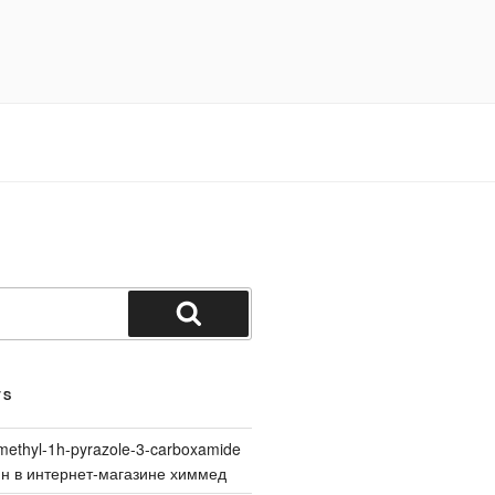
Search
TS
methyl-1h-pyrazole-3-carboxamide
йн в интернет-магазине химмед