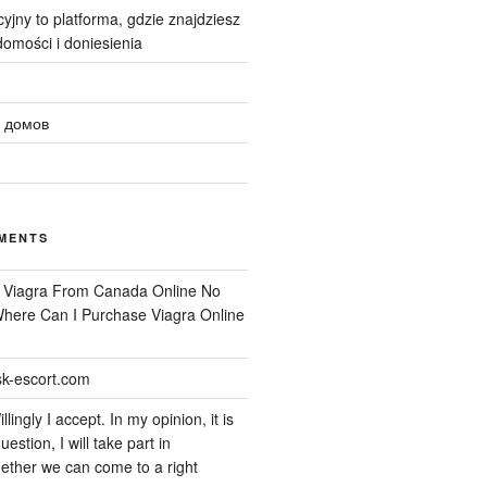
yjny to platforma, gdzie znajdziesz
omości i doniesienia
 домов
MENTS
n
Viagra From Canada Online No
 Where Can I Purchase Viagra Online
k-escort.com
llingly I accept. In my opinion, it is
uestion, I will take part in
ether we can come to a right