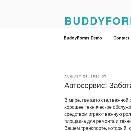
Skip
to
BUDDYFOR
content
BuddyForms Form Builder Dem
BuddyForms Demo
Contact
POSTED
AUGUST 29, 2023
BY
ON
Автосервис: Забо
В мире, где авто стал важно
хорошее техническое обслужи
средством играют важную роль
площадка для ремонта и технич
Вашем транспорте, который, к