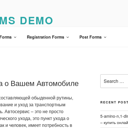
MS DEMO
o
 Forms
Registration Forms
Post Forms
Search
та о Вашем Автомобиле
for:
й составляющей обыденной рутины,
RECENT POS
вание и уход за транспортным
. Автосервис – это не просто
5-amino-n,1-di
еского ухода, это пункт ухода о
– купить онла
ак и человек, имеет потребность в