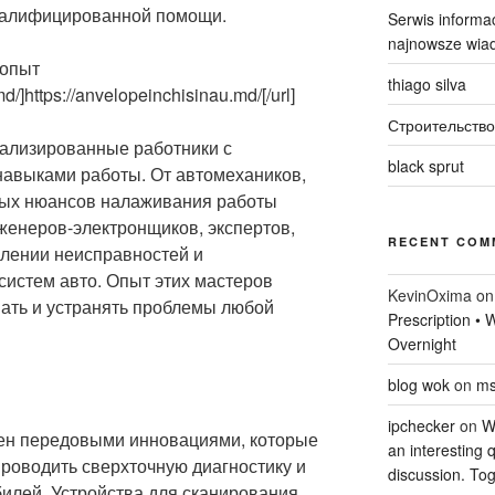
валифицированной помощи.
Serwis informac
najnowsze wiad
 опыт
thiago silva
d/]https://anvelopeinchisinau.md/[/url]
Строительство
иализированные работники с
black sprut
авыками работы. От автомехаников,
ых нюансов налаживания работы
женеров-электронщиков, экспертов,
RECENT COM
лении неисправностей и
систем авто. Опыт этих мастеров
KevinOxima
o
вать и устранять проблемы любой
Prescription •
Overnight
blog wok
on
ms
ipchecker
on
Wi
н передовыми инновациями, которые
an interesting q
роводить сверхточную диагностику и
discussion. Tog
лей. Устройства для сканирования