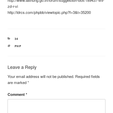
http://www.laithung.go.th/forum/suggestion-box/189437-lini-
zd-r-vi
http://ldrcs.com/phpbb/viewtopic.php?f=3&t=35200
CATEGORIES
34
TAGS
PHP
Leave a Reply
Your email address will not be published.
Required fields
are marked
*
Comment
*