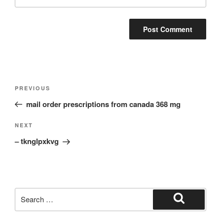
Post
Previous
PREVIOUS
navigation
Post
mail order prescriptions from canada 368 mg
Next
NEXT
Post
– tknglpxkvg
Search
for:
Search